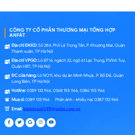
CÔNG TY CỔ PHẦN THƯƠNG MẠI TỔNG HỢP
ANFÁT
Địa chỉ ĐKKD:
Số 284, Phố Lê Trọng Tấn, P. Khương Mai, Quận
Thanh xuân, TP Hà Nội
Địa chỉ VPGD:
Lô BT14, ngách 22, ngõ 61 Lạc Trung, P.Vĩnh Tuy,
Quận HBT, TP Hà Nội
ĐC cửa hàng:
Lô NO11, khu dự án Minh Nhựa , P. Bồ Đề, Quận
Long Biên, TP Hà Nội
Hotline:
0389 133 966, 0368 155 966, 0386 155 966
Mua sỉ:
0389 133 966 Phản ánh - khiếu nại: 0387 133 966
Email:
kinhdoanhVPP@anfat.com.vn