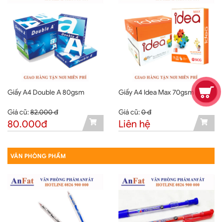
Giấy A4 Double A 80gsm
Giấy A4 Idea Max 70gsm
Giá cũ:
82.000 đ
Giá cũ:
0 đ
80.000đ
Liên hệ
VĂN PHÒNG PHẨM