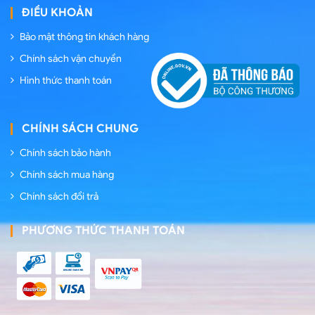
ĐIỀU KHOẢN
Bảo mật thông tin khách hàng
Chính sách vận chuyển
Hình thức thanh toán
CHÍNH SÁCH CHUNG
Chính sách bảo hành
Chính sách mua hàng
Chính sách đổi trả
PHƯƠNG THỨC THANH TOÁN