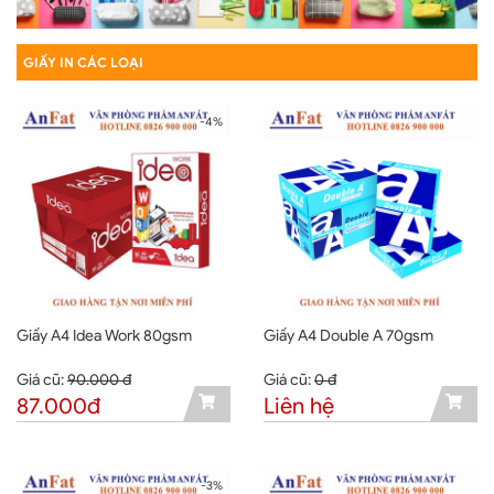
GIẤY IN CÁC LOẠI
-4%
Giấy A4 Idea Work 80gsm
Giấy A4 Double A 70gsm
Giá cũ:
90.000 đ
Giá cũ:
0 đ
87.000đ
Liên hệ
-3%