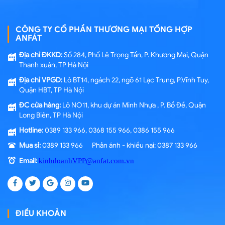
CÔNG TY CỔ PHẦN THƯƠNG MẠI TỔNG HỢP
ANFÁT
Địa chỉ ĐKKD:
Số 284, Phố Lê Trọng Tấn, P. Khương Mai, Quận
Thanh xuân, TP Hà Nội
Địa chỉ VPGD:
Lô BT14, ngách 22, ngõ 61 Lạc Trung, P.Vĩnh Tuy,
Quận HBT, TP Hà Nội
ĐC cửa hàng:
Lô NO11, khu dự án Minh Nhựa , P. Bồ Đề, Quận
Long Biên, TP Hà Nội
Hotline:
0389 133 966, 0368 155 966, 0386 155 966
Mua sỉ:
0389 133 966 Phản ánh - khiếu nại: 0387 133 966
Email:
kinhdoanhVPP@anfat.com.vn
ĐIỀU KHOẢN