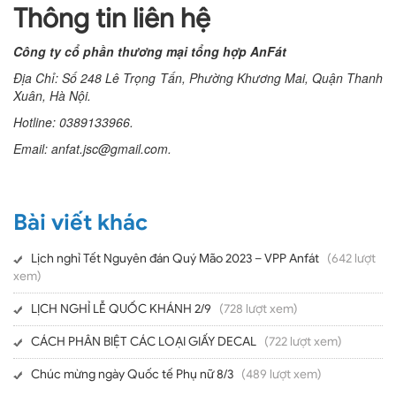
Thông tin liên hệ
Công ty cổ phần thương mại tổng hợp AnFát
Địa Chỉ: Số 248 Lê Trọng Tấn, Phường Khương Mai, Quận Thanh
Xuân, Hà Nội.
Hotline: 0389133966.
Email: anfat.jsc@gmail.com.
Bài viết khác
Lịch nghỉ Tết Nguyên đán Quý Mão 2023 – VPP Anfát
(642 lượt
xem)
LỊCH NGHỈ LỄ QUỐC KHÁNH 2/9
(728 lượt xem)
CÁCH PHÂN BIỆT CÁC LOẠI GIẤY DECAL
(722 lượt xem)
Chúc mừng ngày Quốc tế Phụ nữ 8/3
(489 lượt xem)