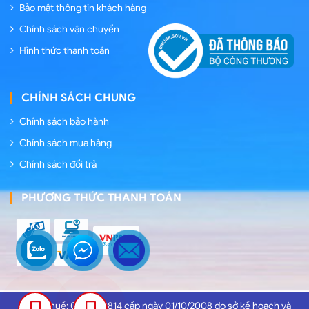
Bảo mật thông tin khách hàng
Chính sách vận chuyển
Hình thức thanh toán
CHÍNH SÁCH CHUNG
Chính sách bảo hành
Chính sách mua hàng
Chính sách đổi trả
PHƯƠNG THỨC THANH TOÁN
Mã số thuế: 0102959814 cấp ngày 01/10/2008 do sở kế hoạch và