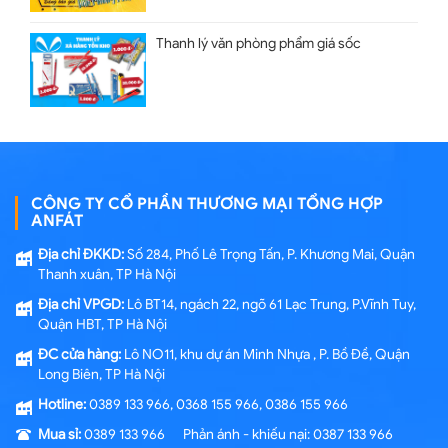
Thanh lý văn phòng phẩm giá sốc
CÔNG TY CỔ PHẦN THƯƠNG MẠI TỔNG HỢP
ANFÁT
Địa chỉ ĐKKD:
Số 284, Phố Lê Trọng Tấn, P. Khương Mai, Quận
Thanh xuân, TP Hà Nội
Địa chỉ VPGD:
Lô BT14, ngách 22, ngõ 61 Lạc Trung, P.Vĩnh Tuy,
Quận HBT, TP Hà Nội
ĐC cửa hàng:
Lô NO11, khu dự án Minh Nhựa , P. Bồ Đề, Quận
Long Biên, TP Hà Nội
Hotline:
0389 133 966, 0368 155 966, 0386 155 966
Mua sỉ:
0389 133 966 Phản ánh - khiếu nại: 0387 133 966