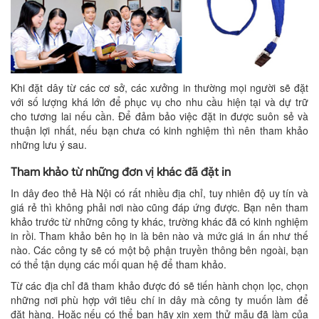
Khi đặt dây từ các cơ sở, các xưởng in thường mọi người sẽ đặt
với số lượng khá lớn để phục vụ cho nhu cầu hiện tại và dự trữ
cho tương lai nếu cần. Để đảm bảo việc đặt in được suôn sẻ và
thuận lợi nhất, nếu bạn chưa có kinh nghiệm thì nên tham khảo
những lưu ý sau.
Tham khảo từ những đơn vị khác đã đặt in
In dây đeo thẻ Hà Nội có rất nhiều địa chỉ, tuy nhiên độ uy tín và
giá rẻ thì không phải nơi nào cũng đáp ứng được. Bạn nên tham
khảo trước từ những công ty khác, trường khác đã có kinh nghiệm
in rồi. Tham khảo bên họ in là bên nào và mức giá in ấn như thế
nào. Các công ty sẽ có một bộ phận truyền thông bên ngoài, bạn
có thể tận dụng các mối quan hệ để tham khảo.
Từ các địa chỉ đã tham khảo được đó sẽ tiến hành chọn lọc, chọn
những nơi phù hợp với tiêu chí in dây mà công ty muốn làm để
đặt hàng. Hoặc nếu có thể bạn hãy xin xem thử mẫu đã làm của