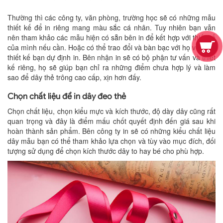
Thường thì các công ty, văn phòng, trường học sẽ có những mẫu
thiết kế để in riêng mang màu sắc cá nhân. Tuy nhiên bạn vẫn
nên tham khảo các mẫu hiện có sẵn bên in để kết hợp với thiết kế
của mình nếu cần. Hoặc có thể trao đổi và bàn bạc với họ về mẫu
thiết kế bạn dự định in. Bên nhận in sẽ có bộ phận tư vấn và thiết
kế riêng, họ sẽ giúp bạn chỉ ra những điểm chưa hợp lý và làm
sao để dây thẻ trông cao cấp, xịn hơn đấy.
Chọn chất liệu để in dây đeo thẻ
Chọn chất liệu, chọn kiểu mực và kích thước, độ dày dây cũng rất
quan trọng và đây là điểm mấu chốt quyết định đến giá sau khi
hoàn thành sản phẩm. Bên công ty in sẽ có những kiểu chất liệu
dây mẫu bạn có thể tham khảo lựa chọn và tùy vào mục đích, đối
tượng sử dụng để chọn kích thước dây to hay bé cho phù hợp.