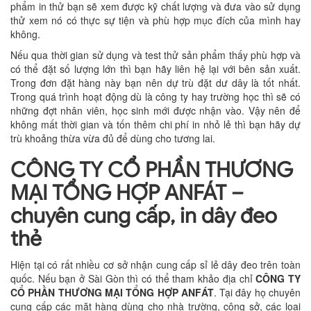
phẩm in thử bạn sẽ xem được kỹ chất lượng và đưa vào sử dụng
thử xem nó có thực sự tiện và phù hợp mục đích của mình hay
không.
Nếu qua thời gian sử dụng và test thử sản phẩm thấy phù hợp và
có thể đặt số lượng lớn thì bạn hãy liên hệ lại với bên sản xuất.
Trong đơn đặt hàng này bạn nên dự trù đặt dư dây là tốt nhất.
Trong quá trình hoạt động dù là công ty hay trường học thì sẽ có
những đợt nhân viên, học sinh mới được nhận vào. Vậy nên để
không mất thời gian và tốn thêm chi phí in nhỏ lẻ thì bạn hãy dự
trù khoảng thừa vừa đủ để dùng cho tương lai.
CÔNG TY CỔ PHẦN THƯƠNG
MẠI TỔNG HỢP ANFÁT –
chuyên cung cấp, in dây đeo
thẻ
Hiện tại có rất nhiều cơ sở nhận cung cấp sỉ lẻ dây đeo trên toàn
quốc. Nếu bạn ở Sài Gòn thì có thể tham khảo địa chỉ
CÔNG TY
CỔ PHẦN THƯƠNG MẠI TỔNG HỢP ANFÁT
. Tại đây họ chuyên
cung cấp các mặt hàng dùng cho nhà trường, công sở, các loại