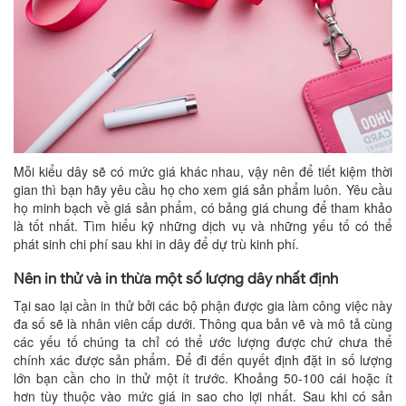
Mỗi kiểu dây sẽ có mức giá khác nhau, vậy nên để tiết kiệm thời
gian thì bạn hãy yêu cầu họ cho xem giá sản phẩm luôn. Yêu cầu
họ minh bạch về giá sản phẩm, có bảng giá chung để tham khảo
là tốt nhất. Tìm hiểu kỹ những dịch vụ và những yếu tố có thể
phát sinh chi phí sau khi in dây để dự trù kinh phí.
Nên in thử và in thừa một số lượng dây nhất định
Tại sao lại cần in thử bởi các bộ phận được gia làm công việc này
đa số sẽ là nhân viên cấp dưới. Thông qua bản vẽ và mô tả cùng
các yếu tố chúng ta chỉ có thể ước lượng được chứ chưa thể
chính xác được sản phẩm. Để đi đến quyết định đặt in số lượng
lớn bạn cần cho in thử một ít trước. Khoảng 50-100 cái hoặc ít
hơn tùy thuộc vào mức giá in sao cho lợi nhất. Sau khi có sản