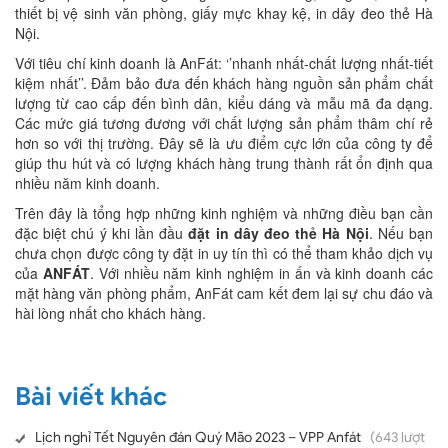
thiết bị vệ sinh văn phòng, giấy mực khay kệ, in dây đeo thẻ Hà
Nội.
Với tiêu chí kinh doanh là AnFát: ‘’nhanh nhất-chất lượng nhất-tiết
kiệm nhất’’. Đảm bảo đưa đến khách hàng nguồn sản phẩm chất
lượng từ cao cấp đến bình dân, kiểu dáng và mẫu mã đa dạng.
Các mức giá tương đương với chất lượng sản phẩm thâm chí rẻ
hơn so với thị trường. Đây sẽ là ưu điểm cực lớn của công ty để
giúp thu hút và có lượng khách hàng trung thành rất ổn định qua
nhiều năm kinh doanh.
Trên đây là tổng hợp những kinh nghiệm và những điều bạn cần
đặc biệt chú ý khi lần đầu
đặt in dây đeo thẻ Hà Nội
. Nếu bạn
chưa chọn được công ty đặt in uy tín thì có thể tham khảo dịch vụ
của
ANFÁT
. Với nhiều năm kinh nghiệm in ấn và kinh doanh các
mặt hàng văn phòng phẩm, AnFát cam kết đem lại sự chu đáo và
hài lòng nhất cho khách hàng.
Bài viết khác
Lịch nghỉ Tết Nguyên đán Quý Mão 2023 – VPP Anfát
(643 lượt