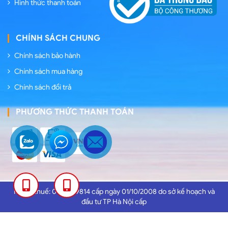
Hình thức thanh toán
CHÍNH SÁCH CHUNG
Chính sách bảo hành
Chính sách mua hàng
Chính sách đổi trả
PHƯƠNG THỨC THANH TOÁN
0389
0386
Mã số thuế: 0102959814 cấp ngày 01/10/2008 do sở kế hoạch và
đầu tư TP Hà Nội cấp
133
155
966
966