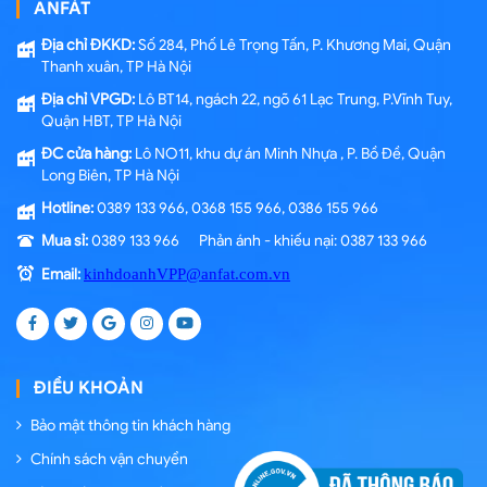
ANFÁT
Địa chỉ ĐKKD:
Số 284, Phố Lê Trọng Tấn, P. Khương Mai, Quận
Thanh xuân, TP Hà Nội
Địa chỉ VPGD:
Lô BT14, ngách 22, ngõ 61 Lạc Trung, P.Vĩnh Tuy,
Quận HBT, TP Hà Nội
ĐC cửa hàng:
Lô NO11, khu dự án Minh Nhựa , P. Bồ Đề, Quận
Long Biên, TP Hà Nội
Hotline:
0389 133 966, 0368 155 966, 0386 155 966
Mua sỉ:
0389 133 966 Phản ánh - khiếu nại: 0387 133 966
Email:
kinhdoanhVPP@anfat.com.vn
ĐIỀU KHOẢN
Bảo mật thông tin khách hàng
Chính sách vận chuyển