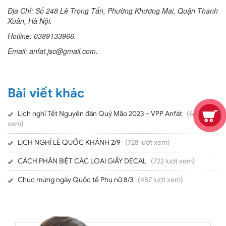
Địa Chỉ: Số 248 Lê Trọng Tấn, Phường Khương Mai, Quận Thanh
Xuân, Hà Nội.
Hotline: 0389133966.
Email: anfat.jsc@gmail.com.
Bài viết khác
Lịch nghỉ Tết Nguyên đán Quý Mão 2023 – VPP Anfát
(642 lượt
xem)
LỊCH NGHỈ LỄ QUỐC KHÁNH 2/9
(728 lượt xem)
CÁCH PHÂN BIỆT CÁC LOẠI GIẤY DECAL
(722 lượt xem)
Chúc mừng ngày Quốc tế Phụ nữ 8/3
(487 lượt xem)