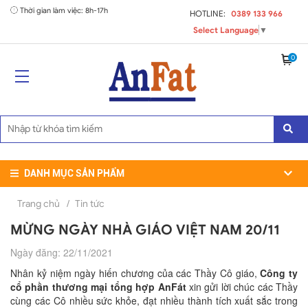
Thời gian làm việc: 8h-17h
HOTLINE:
0389 133 966
Select Language
▼
0
DANH MỤC SẢN PHẨM
Trang chủ
/
Tin tức
MỪNG NGÀY NHÀ GIÁO VIỆT NAM 20/11
Ngày đăng: 22/11/2021
Nhân kỷ niệm ngày hiến chương của các Thầy Cô giáo,
Công ty
cổ phần thương mại tổng hợp AnFát
xin gửi lời chúc các Thầy
cùng các Cô nhiều sức khỏe, đạt nhiều thành tích xuất sắc trong