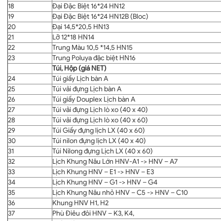
18
Đại Đặc Biệt 16*24 HN12
19
Đại Đặc Biệt 16*24 HN12B (Bloc)
20
Đại 14,5*20,5 HN13
21
Lỡ 12*18 HN14
22
Trung Màu 10,5 *14,5 HN15
23
Trung Poluya đặc biệt HN16
Túi, Hộp (giá NET)
24
Túi giấy Lịch bàn A
25
Túi vải đựng Lịch bàn A
26
Túi giấy Douplex Lịch bàn A
27
Túi vải đựng Lịch lò xo (40 x 40)
28
Túi vải đựng Lịch lò xo (40 x 60)
29
Túi Giấy đựng lịch LX (40 x 60)
30
Túi nilon đựng lịch LX (40 x 40)
31
Túi Nilong đựng Lịch LX (40 x 60)
32
Lịch Khung Nâu Lớn HNV-A1 -> HNV – A7
33
Lịch Khung HNV – E1 -> HNV – E3
34
Lịch Khung HNV – G1 -> HNV – G4
35
Lịch Khung Nâu nhỏ HNV – C5 -> HNV – C10
36
Khung HNV H1, H2
37
Phù Điêu đôi HNV – K3, K4,