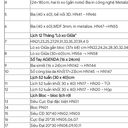
4
(24×18)cm, hai lò xo (gắn note) Bìa in công nghệ Metali
5
Bìa (40 x 60), bế nổi 3D, HN41 – HN46
6
Bìa (40 x 60),MDF 3mm, in metalize, HN47->HN55
Lịch 12 Tháng “Lò xo Giữa”
7
HN21,23,25,27,29,31,33,35,37,39,4 0
Lò xo Giữa gắn bloc (37x 68) cm HN22,24,26,28,30,32,34
8
Lò xo Giữa (30×60)cm, HN56 -> HN58
Sổ Tay AGENDA (16 x 24cm)
9
Bìa simili (16 x 24)cm HN142 -> HN144
10
Sổ còng bìa da Khổ(17×23)cm HN145 -> HN147
Lịch 52 tuần (30 x 40)cm
11
Lịch 52 tuần khổ( 30 x 40) HN17 – HN20 – TÚI
12
Lịch 52 tuần khổ( 30 x 40) HN17 – HN20 – Hộp
Lịch Bloc – bloc lịch rời
13
Siêu Cực Đại đặc biệt HN01
14
Bloc PN01
15
Siêu CĐ 30*40 HN02, HN03
16
Cực Đại 25*35 HN05,06,07
17
Siêu Đại 20*30 HN08,09,10,11