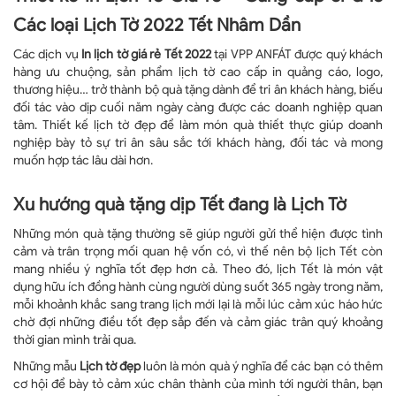
Các loại Lịch Tờ 2022 Tết Nhâm Dần
Các dịch vụ
In lịch tờ giá rẻ Tết 2022
tại VPP ANFÁT được quý khách
hàng ưu chuộng, sản phẩm lịch tờ cao cấp in quảng cáo, logo,
thương hiệu… trở thành bộ quà tặng dành để tri ân khách hàng, biếu
đối tác vào dịp cuối năm ngày càng được các doanh nghiệp quan
tâm. Thiết kế lịch tờ đẹp để làm món quà thiết thực giúp doanh
nghiệp bày tỏ sự tri ân sâu sắc tới khách hàng, đối tác và mong
muốn hợp tác lâu dài hơn.
Xu hướng quà tặng dịp Tết đang là Lịch Tờ
Những món quà tặng thường sẽ giúp người gửi thể hiện được tình
cảm và trân trọng mối quan hệ vốn có, vì thế nên bộ lịch Tết còn
mang nhiều ý nghĩa tốt đẹp hơn cả. Theo đó, lịch Tết là món vật
dụng hữu ích đồng hành cùng người dùng suốt 365 ngày trong năm,
mỗi khoảnh khắc sang trang lịch mới lại là mỗi lúc cảm xúc háo hức
chờ đợi những điều tốt đẹp sắp đến và cảm giác trân quý khoảng
thời gian mình trải qua.
Những mẫu
Lịch tờ đẹp
luôn là món quà ý nghĩa để các bạn có thêm
cơ hội để bày tỏ cảm xúc chân thành của mình tới người thân, bạn