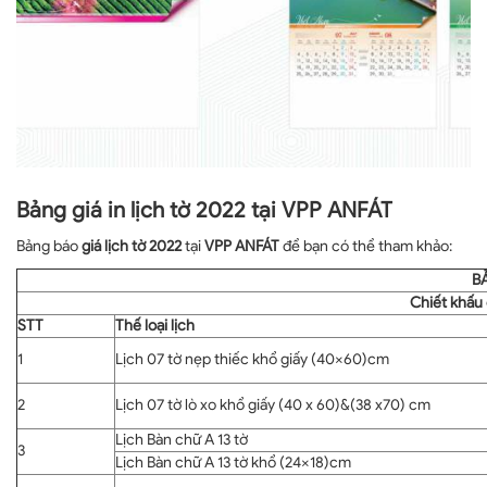
Bảng giá in lịch tờ 2022 tại VPP ANFÁT
Bảng báo
giá lịch tờ 2022
tại
VPP ANFÁT
để bạn có thể tham khảo:
B
Chiết khấu
STT
Thế loại lịch
1
Lịch 07 tờ nẹp thiếc khổ giấy (40×60)cm
2
Lịch 07 tờ lò xo khổ giấy (40 x 60)&(38 x70) cm
Lịch Bàn chữ A 13 tờ
3
Lịch Bàn chữ A 13 tờ khổ (24×18)cm