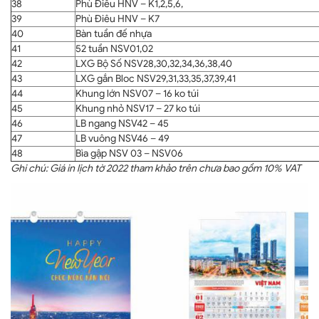
38
Phù Điêu HNV – K1,2,5,6,
39
Phù Điêu HNV – K7
40
Bàn tuần đế nhựa
41
52 tuần NSV01,02
42
LXG Bộ Số NSV28,30,32,34,36,38,40
43
LXG gắn Bloc NSV29,31,33,35,37,39,41
44
Khung lớn NSV07 – 16 ko túi
45
Khung nhỏ NSV17 – 27 ko túi
46
LB ngang NSV42 – 45
47
LB vuông NSV46 – 49
48
Bìa gập NSV 03 – NSV06
Ghi chú: Giá in lịch tờ 2022 tham khảo trên chưa bao gồm 10% VAT