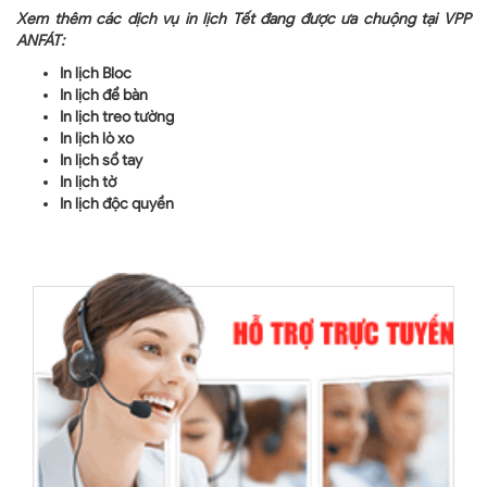
Xem thêm các dịch vụ in lịch Tết đang được ưa chuộng tại VPP
ANFÁT
:
In lịch Bloc
In lịch để bàn
In lịch treo tường
In lịch lò xo
In lịch sổ tay
In lịch tờ
In lịch độc quyền