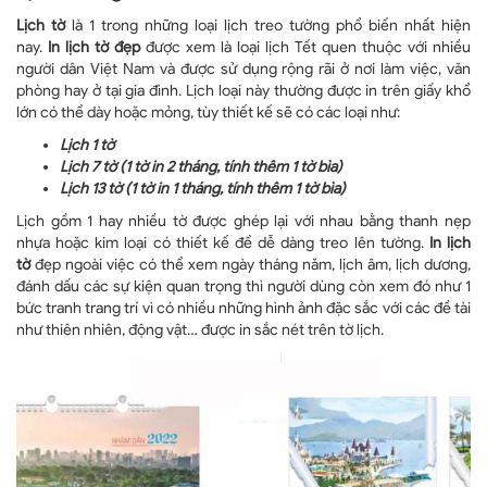
Lịch tờ
là 1 trong những loại lịch treo tường phổ biến nhất hiện
nay.
In lịch tờ đẹp
được xem là loại lịch Tết quen thuộc với nhiều
người dân Việt Nam và được sử dụng rộng rãi ở nơi làm việc, văn
phòng hay ở tại gia đình. Lịch loại này thường được in trên giấy khổ
lớn có thể dày hoặc mỏng, tùy thiết kế sẽ có các loại như:
Lịch 1 tờ
Lịch 7 tờ (1 tờ in 2 tháng, tính thêm 1 tờ bìa)
Lịch 13 tờ (1 tờ in 1 tháng, tính thêm 1 tờ bìa)
Lịch gồm 1 hay nhiều tờ được ghép lại với nhau bằng thanh nẹp
nhựa hoặc kim loại có thiết kế để dễ dàng treo lên tường.
In lịch
tờ
đẹp ngoài việc có thể xem ngày tháng năm, lịch âm, lịch dương,
đánh dấu các sự kiện quan trọng thì người dùng còn xem đó như 1
bức tranh trang trí vì có nhiều những hình ảnh đặc sắc với các đề tài
như thiên nhiên, động vật… được in sắc nét trên tờ lịch.