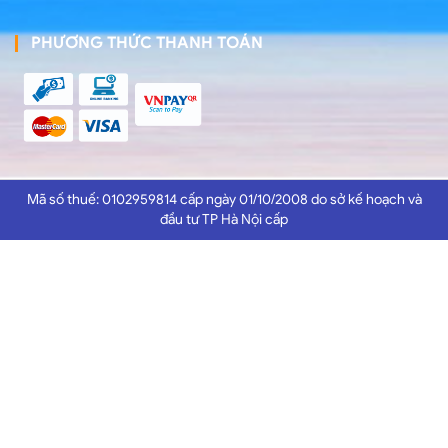
PHƯƠNG THỨC THANH TOÁN
Mã số thuế: 0102959814 cấp ngày 01/10/2008 do sở kế hoạch và
đầu tư TP Hà Nội cấp