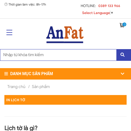
Thời gian làm việc: 8h-17h
HOTLINE:
0389 133 966
Select Language
▼
0
DANH MỤC SẢN PHẨM
Trang chủ
/
Sản phẩm
IN LỊCH TỜ
Lịch tờ là gì?