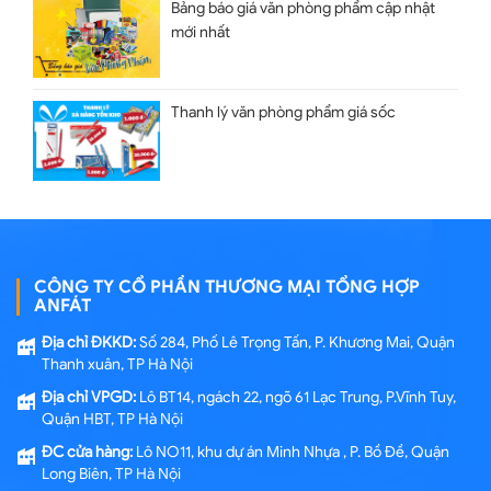
Bảng báo giá văn phòng phẩm cập nhật
mới nhất
Thanh lý văn phòng phẩm giá sốc
CÔNG TY CỔ PHẦN THƯƠNG MẠI TỔNG HỢP
ANFÁT
Địa chỉ ĐKKD:
Số 284, Phố Lê Trọng Tấn, P. Khương Mai, Quận
Thanh xuân, TP Hà Nội
Địa chỉ VPGD:
Lô BT14, ngách 22, ngõ 61 Lạc Trung, P.Vĩnh Tuy,
Quận HBT, TP Hà Nội
ĐC cửa hàng:
Lô NO11, khu dự án Minh Nhựa , P. Bồ Đề, Quận
Long Biên, TP Hà Nội