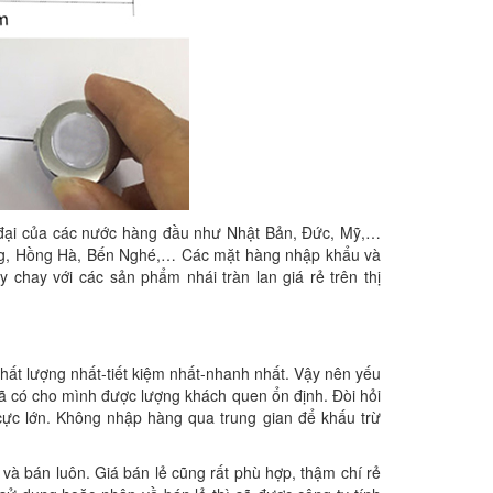
 đại của các nước hàng đầu như Nhật Bản, Đức, Mỹ,…
Long, Hồng Hà, Bến Nghé,… Các mặt hàng nhập khẩu và
 chay với các sản phẩm nhái tràn lan giá rẻ trên thị
chất lượng nhất-tiết kiệm nhất-nhanh nhất. Vậy nên yếu
 vã có cho mình được lượng khách quen ổn định. Đòi hỏi
cực lớn. Không nhập hàng qua trung gian để khấu trừ
và bán luôn. Giá bán lẻ cũng rất phù hợp, thậm chí rẻ