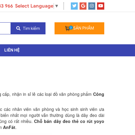
33 966
Select Language
▼
0
SẢN PHẨM
Tìm kiếm
LIÊN HỆ
g cấp, nhận in sỉ lẻ các loại đồ văn phòng phẩm
Công
c các nhân viên văn phòng và học sinh sinh viên ưa
ổ biến nhất mọi người vẫn thường dùng là dây đeo dài
cũng có rất nhiều.
Chỗ bán dây đeo thẻ co rút yoyo
ẩm
AnFát
.