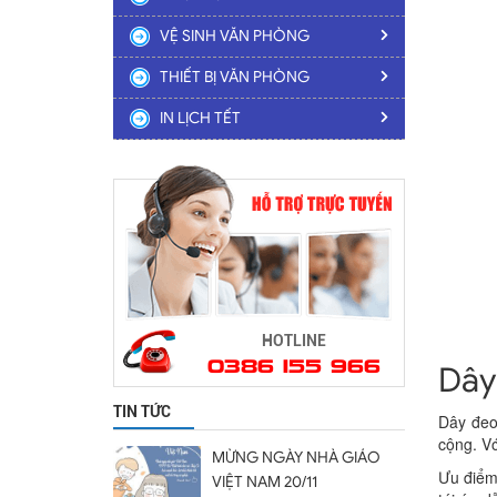
VỆ SINH VĂN PHÒNG
THIẾT BỊ VĂN PHÒNG
IN LỊCH TẾT
HOTLINE
0386 155 966
Dây 
TIN TỨC
Dây đeo 
cộng. Vớ
MỪNG NGÀY NHÀ GIÁO
Ưu điểm 
VIỆT NAM 20/11