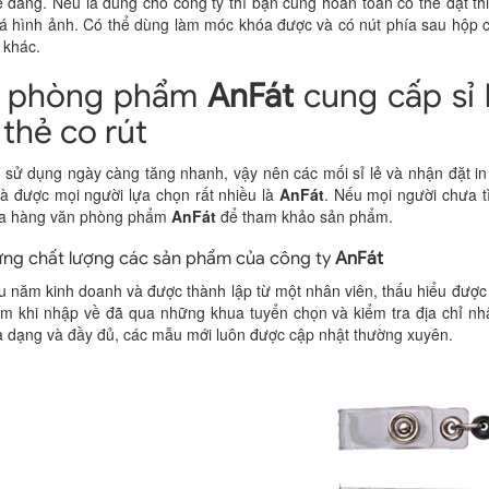
ễ dàng. Nếu là dùng cho công ty thì bạn cũng hoàn toàn có thể đặt thiế
á hình ảnh. Có thể dùng làm móc khóa được và có nút phía sau hộp 
 khác.
 phòng phẩm
AnFát
cung cấp sỉ l
 thẻ co rút
sử dụng ngày càng tăng nhanh, vậy nên các mối sỉ lẻ và nhận đặt in 
và được mọi người lựa chọn rất nhiều là
AnFát
. Nếu mọi người chưa t
a hàng văn phòng phẩm
AnFát
để tham khảo sản phẩm.
ưng chất lượng các sản phẩm của công ty
AnFát
u năm kinh doanh và được thành lập từ một nhân viên, thấu hiểu được
m khi nhập về đã qua những khua tuyển chọn và kiểm tra địa chỉ nhậ
 dạng và đầy đủ, các mẫu mới luôn được cập nhật thường xuyên.