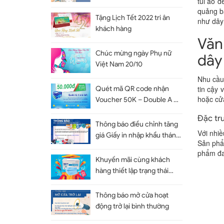
túi áo d
quảng b
Tặng Lịch Tết 2022 tri ân
như dây
khách hàng
Văn
Chúc mừng ngày Phụ nữ
dây
Việt Nam 20/10
Nhu cầu 
tin cậy 
Quét mã QR code nhận
hoặc cử
Voucher 50K – Double A A4
80gsm
Đặc tr
Thông báo điều chỉnh tăng
Với nhiề
giá Giấy in nhập khẩu tháng
Sản phẩ
10
phẩm đa
Khuyến mãi cùng khách
hàng thiết lập trạng thái
bình thường mới
Thông báo mở cửa hoạt
động trở lại bình thường