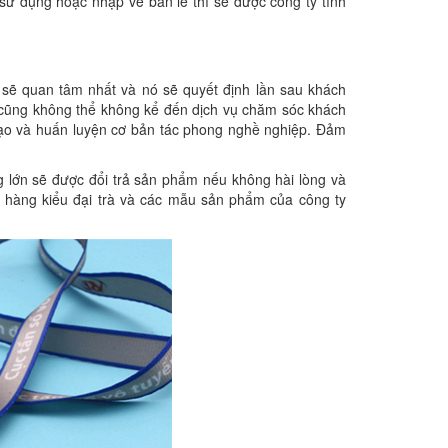
ử dụng hoặc nhập về bán lẻ thì sẽ được công ty tính
i sẽ quan tâm nhất và nó sẽ quyết định lần sau khách
thì cũng không thể không kể đến dịch vụ chăm sóc khách
 tạo và huấn luyện cơ bản tác phong nghề nghiệp. Đảm
g lớn sẽ được đổi trả sản phẩm nếu không hài lòng và
i hàng kiểu đại trà và các mẫu sản phẩm của công ty