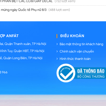
 PHÂN BIỆT CÁC LOẠI GIẤY DECAL
(722 lượt xem)
 mừng ngày Quốc tế Phụ nữ 8/3
(488 lượt xem)
ỢP ANFÁT
ĐIỀU KHOẢN
Mai, Quận Thanh xuân, TP Hà Nội
Bảo mật thông tin khách hàng
P.Vĩnh Tuy, Quận HBT, TP Hà Nội
Chính sách vận chuyển
Đề, Quận Long Biên, TP Hà Nội
Hình thức thanh toán
3 966