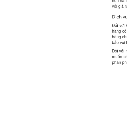
hơn hẳn
với giá r
Dịch v
Đối với
hàng có 
hàng ch
bảo vui 
Đối với
muốn ch
phân ph