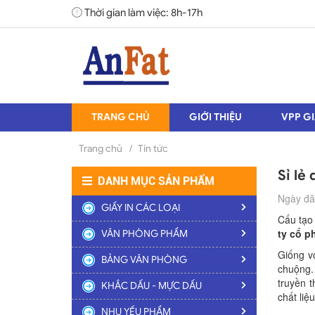
Thời gian làm việc: 8h-17h
TRANG CHỦ
GIỚI THIỆU
VPP GI
Trang chủ
/
Tin tức
Sỉ lẻ
DANH MỤC SẢN PHẨM
Ngày đă
GIẤY IN CÁC LOẠI
Cấu tạo 
ty cổ p
VĂN PHÒNG PHẨM
Giống v
BẢNG VĂN PHÒNG
chuộng.
truyền t
KHẮC DẤU - MỰC DẤU
chất li
NHU YẾU PHẨM