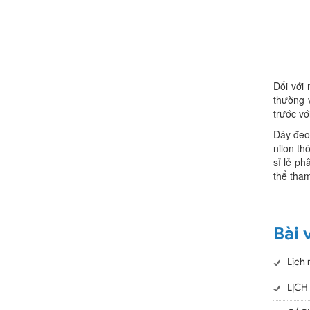
Đối với
thường 
trước vớ
Dây đeo 
nilon th
sỉ lẻ ph
thể tha
Bài 
Lịch 
LỊCH