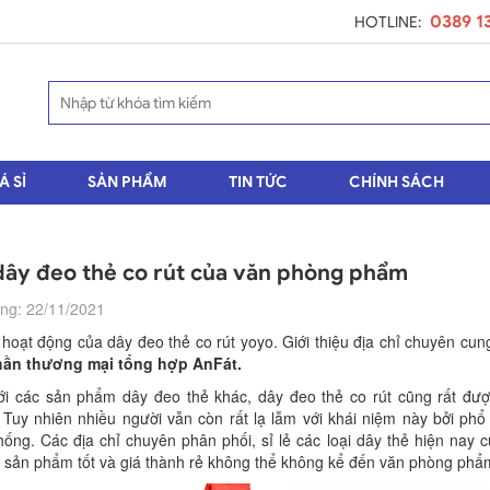
0389 1
HOTLINE:
Á SỈ
SẢN PHẨM
TIN TỨC
CHÍNH SÁCH
 dây đeo thẻ co rút của văn phòng phẩm
ng: 22/11/2021
hoạt động của dây đeo thẻ co rút yoyo. Giới thiệu địa chỉ chuyên cun
hần thương mại tổng hợp AnFát.
ới các sản phẩm dây đeo thẻ khác, dây đeo thẻ co rút cũng rất đượ
 Tuy nhiên nhiều người vẫn còn rất lạ lẫm với khái niệm này bởi ph
hống. Các địa chỉ chuyên phân phối, sỉ lẻ các loại dây thẻ hiện nay 
ệu sản phẩm tốt và giá thành rẻ không thể không kể đến văn phòng ph