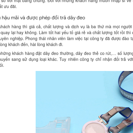
 so với mặt bằng chung. Đối với những khách hàng muốn nhập sỉ về s
ất ưu đãi.
ụ hậu mãi và được phép đổi trả dây đeo
 khách hàng thì giá cả, chất lượng và dịch vụ là ba thứ mà mọi ngườ
quay lại hay không. Làm tốt hai yếu tố giá rẻ và chất lượng tốt rồi 
uyên nghiệp. Phong thái nhân viên làm việc tại công ty đã được đào
lòng khách đến, hài lòng khách đi.
 những khách hàng đặt dây đeo thường, dây đeo thẻ co rút,… số lượn
uyển sang sử dụng loại khác. Tuy nhiên công ty chỉ nhận đổi trả vớ
ối.