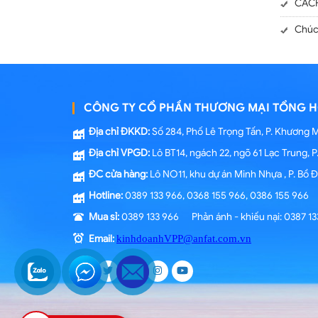
CÁCH
Chúc
CÔNG TY CỔ PHẦN THƯƠNG MẠI TỔNG H
Địa chỉ ĐKKD:
Số 284, Phố Lê Trọng Tấn, P. Khương 
Địa chỉ VPGD:
Lô BT14, ngách 22, ngõ 61 Lạc Trung, 
ĐC cửa hàng:
Lô NO11, khu dự án Minh Nhựa , P. Bồ 
Hotline:
0389 133 966, 0368 155 966, 0386 155 966
Mua sỉ:
0389 133 966 Phản ánh - khiếu nại: 0387 13
Email:
kinhdoanhVPP@anfat.com.vn