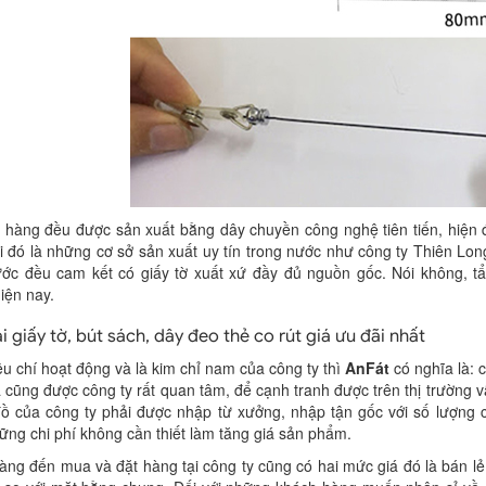
 hàng đều được sản xuất bằng dây chuyền công nghệ tiên tiến, hiện
i đó là những cơ sở sản xuất uy tín trong nước như công ty Thiên 
ước đều cam kết có giấy tờ xuất xứ đầy đủ nguồn gốc. Nói không, tẩy
iện nay.
i giấy tờ, bút sách, dây đeo thẻ co rút giá ưu đãi nhất
êu chí hoạt động và là kim chỉ nam của công ty thì
AnFát
có nghĩa là: 
ả cũng được công ty rất quan tâm, để cạnh tranh được trên thị trường
ồ của công ty phải được nhập từ xưởng, nhập tận gốc với số lượng 
ng chi phí không cần thiết làm tăng giá sản phẩm.
ng đến mua và đặt hàng tại công ty cũng có hai mức giá đó là bán lẻ 