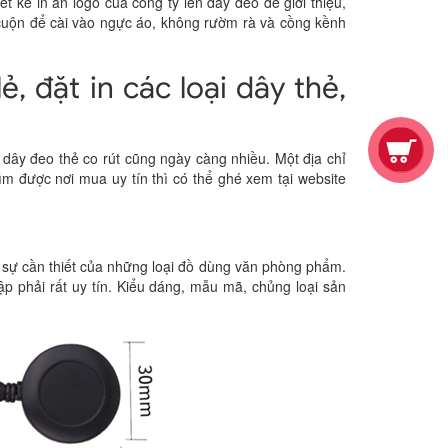
t kế in ấn logo của công ty lên dây đeo để giới thiệu,
cuộn để cài vào ngực áo, không rườm rà và cồng kềnh
ẻ, đặt in các loại dây thẻ,
dây đeo thẻ co rút cũng ngày càng nhiều. Một địa chỉ
ìm được nơi mua uy tín thì có thể ghé xem tại website
 sự cần thiết của những loại đồ dùng văn phòng phẩm.
p phải rất uy tín. Kiểu dáng, mẫu mã, chủng loại sản