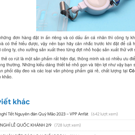
 những đơn hàng đặt in ấn riêng và có dấu ấn cá nhân thì công ty kh
và có thể hiểu được, vậy nên bạn hãy cân nhắc trước khi đặt để cả 
i công ty, cho xưởng sản xuất theo từng đợt nhỏ hoặc sản xuất thử với 
thẻ co rút là một sản phẩm rất hiện đại, thông minh và có nhiều ưu điểm
ông thường. Những kiểu dáng thiết kế nhỏ gọn và tiện lợi như vậy bạn
ân phối dây đeo và các loại văn phòng phẩm giá rẻ, chất lượng tại
Cô
m khảo.
viết khác
nghỉ Tết Nguyên đán Quý Mão 2023 – VPP Anfát
(642 lượt xem)
 NGHỈ LỄ QUỐC KHÁNH 2/9
(728 lượt xem)