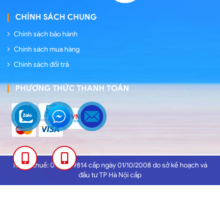
CHÍNH SÁCH CHUNG
Chính sách bảo hành
Chính sách mua hàng
Chính sách đổi trả
PHƯƠNG THỨC THANH TOÁN
0389
0386
Mã số thuế: 0102959814 cấp ngày 01/10/2008 do sở kế hoạch và
đầu tư TP Hà Nội cấp
133
155
966
966