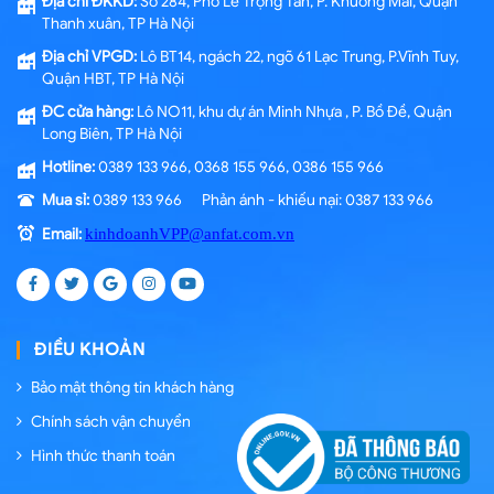
Địa chỉ ĐKKD:
Số 284, Phố Lê Trọng Tấn, P. Khương Mai, Quận
Thanh xuân, TP Hà Nội
Địa chỉ VPGD:
Lô BT14, ngách 22, ngõ 61 Lạc Trung, P.Vĩnh Tuy,
Quận HBT, TP Hà Nội
ĐC cửa hàng:
Lô NO11, khu dự án Minh Nhựa , P. Bồ Đề, Quận
Long Biên, TP Hà Nội
Hotline:
0389 133 966, 0368 155 966, 0386 155 966
Mua sỉ:
0389 133 966 Phản ánh - khiếu nại: 0387 133 966
Email:
kinhdoanhVPP@anfat.com.vn
ĐIỀU KHOẢN
Bảo mật thông tin khách hàng
Chính sách vận chuyển
Hình thức thanh toán