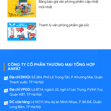
Bảng báo giá văn phòng phẩm cập nhật
mới nhất
Thanh lý văn phòng phẩm giá sốc
CÔNG TY CỔ PHẦN THƯƠNG MẠI TỔNG HỢP
ANFÁT
Địa chỉ ĐKKD:
Số 284, Phố Lê Trọng Tấn, P. Khương Mai, Quận
Thanh xuân, TP Hà Nội
Địa chỉ VPGD:
Lô BT14, ngách 22, ngõ 61 Lạc Trung, P.Vĩnh Tuy,
Quận HBT, TP Hà Nội
ĐC cửa hàng:
Lô NO11, khu dự án Minh Nhựa , P. Bồ Đề, Quận
Long Biên, TP Hà Nội