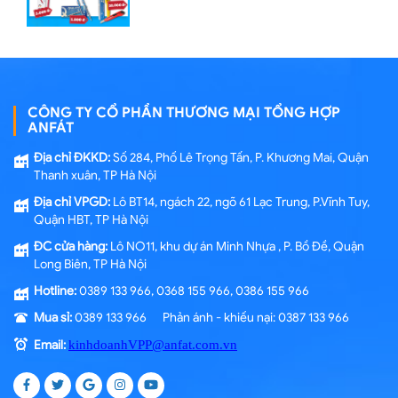
CÔNG TY CỔ PHẦN THƯƠNG MẠI TỔNG HỢP
ANFÁT
Địa chỉ ĐKKD:
Số 284, Phố Lê Trọng Tấn, P. Khương Mai, Quận
Thanh xuân, TP Hà Nội
Địa chỉ VPGD:
Lô BT14, ngách 22, ngõ 61 Lạc Trung, P.Vĩnh Tuy,
Quận HBT, TP Hà Nội
ĐC cửa hàng:
Lô NO11, khu dự án Minh Nhựa , P. Bồ Đề, Quận
Long Biên, TP Hà Nội
Hotline:
0389 133 966, 0368 155 966, 0386 155 966
Mua sỉ:
0389 133 966 Phản ánh - khiếu nại: 0387 133 966
Email:
kinhdoanhVPP@anfat.com.vn