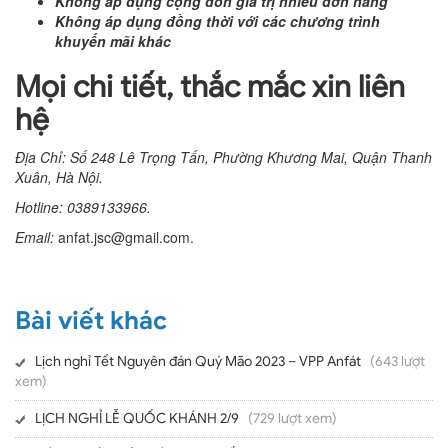
Không áp dụng cộng dồn giá trị nhiều đơn hàng
Không áp dụng đồng thời với các chương trình
khuyến mãi khác
Mọi chi tiết, thắc mắc xin liên
hệ
Địa Chỉ: Số 248 Lê Trọng Tấn, Phường Khương Mai, Quận Thanh
Xuân, Hà Nội.
Hotline: 0389133966.
Email:
anfat.jsc@gmail.com.
Bài viết khác
Lịch nghỉ Tết Nguyên đán Quý Mão 2023 – VPP Anfát
(643 lượt
xem)
LỊCH NGHỈ LỄ QUỐC KHÁNH 2/9
(729 lượt xem)