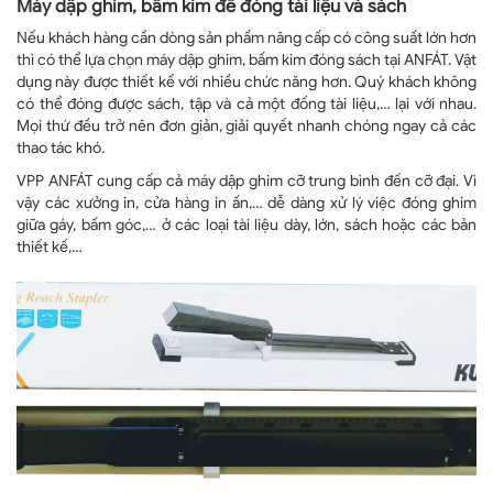
Máy dập ghim, bấm kim để đóng tài liệu và sách
Nếu khách hàng cần dòng sản phẩm nâng cấp có công suất lớn hơn
thì có thể lựa chọn máy dập ghim, bấm kim đóng sách tại ANFÁT. Vật
dụng này được thiết kế với nhiều chức năng hơn. Quý khách không
có thể đóng được sách, tập và cả một đống tài liệu,… lại với nhau.
Mọi thứ đều trở nên đơn giản, giải quyết nhanh chóng ngay cả các
thao tác khó.
VPP ANFÁT cung cấp cả máy dập ghim cỡ trung bình đến cỡ đại. Vì
vậy các xưởng in, cửa hàng in ấn,… dễ dàng xử lý việc đóng ghim
giữa gáy, bấm góc,… ở các loại tài liệu dày, lớn, sách hoặc các bản
thiết kế,…