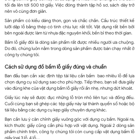
tối đa lên tới 500 tờ giấy. Việc đóng thành tập hồ sơ, sách dày trở
nên vô cùng đơn giản.
Sản phẩm có kiểu dáng thon, gọn và chắc chắn. Cấu trúc thiết kế
lưỡi dập lỗ bằng thép có tính chịu lực rất tốt. Vật dụng rất bền bởi
bên ngoài được làm từ nhựa đặc nguyên khối, bền bỉ theo thời gian.
Bấm lỗ giấy đôi là dòng sản phẩm rất được nhiều người ưa chuộng.
Do đó, chúng luôn nằm trong dòng sản phẩm được bán chạy nhất ở
công ty chúng tôi.
Cách sử dụng đồ bấm lỗ giấy đúng và chuẩn
Ban đầu bạn cần xác định tệp tài liệu cần bấm bao nhiêu lỗ để lựa
chọn dụng cụ sử dụng sao cho phù hợp. Tiếp theo, bạn sẽ đưa giấy
vào đúng khe của vật dụng bấm lỗ giấy rồi ấn nhẹ, nhưng dứt khoát.
Giấy lúc này sẽ được đục những lỗ tròn nhỏ liên tục và đồng đều.
Cuối cùng bạn sẽ ghép các tệp giấy này lại thành quyển sổ hoặc bộ
tài liệu bằng các dụng cụ kẹp giấy chuyên dụng khác.
Bạn cần lưu ý căn chỉnh giấy vuông góc với dụng cụ bấm. Ngoài ra,
kích thước giấy cũng cần phù hợp với vật dụng. Ngoài 2 dòng sản
phẩm chính trên, công ty chúng tôi còn cung cấp vật dụng bấm lỗ
giấy loại 3 lỗ, 4 lỗ,…