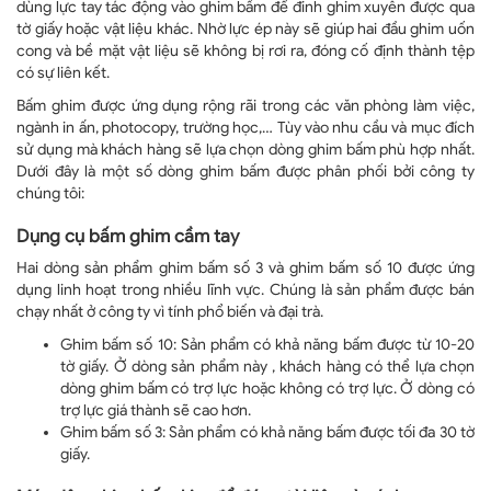
dùng lực tay tác động vào ghim bấm để đinh ghim xuyên được qua
tờ giấy hoặc vật liệu khác. Nhờ lực ép này sẽ giúp hai đầu ghim uốn
cong và bề mặt vật liệu sẽ không bị rơi ra, đóng cố định thành tệp
có sự liên kết.
Bấm ghim được ứng dụng rộng rãi trong các văn phòng làm việc,
ngành in ấn, photocopy, trường học,… Tùy vào nhu cầu và mục đích
sử dụng mà khách hàng sẽ lựa chọn dòng ghim bấm phù hợp nhất.
Dưới đây là một số dòng ghim bấm được phân phối bởi công ty
chúng tôi:
Dụng cụ bấm ghim cầm tay
Hai dòng sản phẩm ghim bấm số 3 và ghim bấm số 10 được ứng
dụng linh hoạt trong nhiều lĩnh vực. Chúng là sản phẩm được bán
chạy nhất ở công ty vì tính phổ biến và đại trà.
Ghim bấm số 10: Sản phẩm có khả năng bấm được từ 10-20
tờ giấy. Ở dòng sản phẩm này , khách hàng có thể lựa chọn
dòng ghim bấm có trợ lực hoặc không có trợ lực. Ở dòng có
trợ lực giá thành sẽ cao hơn.
Ghim bấm số 3: Sản phẩm có khả năng bấm được tối đa 30 tờ
giấy.