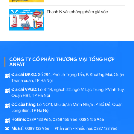
Thanh lý văn phòng phẩm giá sốc
CÔNG TY CỔ PHẦN THƯƠNG MẠI TỔNG HỢP
ANFÁT
Địa chỉ ĐKKD:
Số 284, Phố Lê Trọng Tấn, P. Khương Mai, Quận
Thanh xuân, TP Hà Nội
Địa chỉ VPGD:
Lô BT14, ngách 22, ngõ 61 Lạc Trung, P.Vĩnh Tuy,
Quận HBT, TP Hà Nội
ĐC cửa hàng:
Lô NO11, khu dự án Minh Nhựa , P. Bồ Đề, Quận
Long Biên, TP Hà Nội
Hotline:
0389 133 966, 0368 155 966, 0386 155 966
Mua sỉ:
0389 133 966 Phản ánh - khiếu nại: 0387 133 966