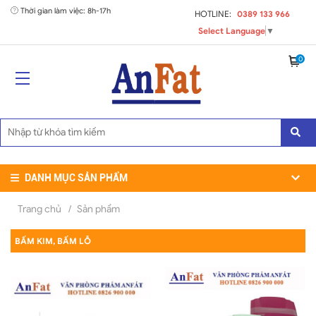
Thời gian làm việc: 8h-17h
HOTLINE:
0389 133 966
Select Language
▼
0
DANH MỤC SẢN PHẨM
Trang chủ
/
Sản phẩm
BẤM KIM, BẤM LỖ