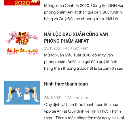
quà nhỏ như là Lộc may mắn đầu năm dành
Mừng xuân Canh Tý 2020, Công ty TNHH Văn
cho quý khách hàng. HÁI
phòng phẩm AnFát thân gửi đến Quý Khánh
LỘC ĐẦU XUÂN Nhằm Chào Mừng Khai
hàng và Quý Đối tác chương trình “Hái Lộc
Trương...
Đầu Xuân” như một lời tri ân sâu sắc đến Quý
vị đã luôn tin tưởng và đồng hành cùng Công
HÁI LỘC ĐẦU XUÂN CÙNG VĂN
ty AnFát.
PHÒNG PHẨM ANFÁT
25/11/2021 - 464 lượt xem
Mừng xuân Mậu Tuất 2018, công ty văn
phòng phẩm AnFát xin gửi đến quý khách
hàng thân thương trước hết là lời cảm ơn sâu
sắc vì niềm tin mà quý khách đã dành cho
chúng tôi những năm qua. Tiếp đến, văn
Hình thức thanh toán
phòng phẩm AnFát xin gửi tặng quý khách
chương trình khuyến mãi với những món quà
23/11/2021 - 1132 lượt xem
nhỏ như là Lộc may mắn đầu xuân Mừng
Quy định và hình thức thanh toán khi mua
xuân Mậu Tuất 2018, công ty văn phòng
vpp tại AnFát Quy định về Hình Thức Thanh
phẩm AnFát xin gửi đến quý khách hàng thân
toán - Thanh toán bằng tiền mặt ngay sau khi
thương trước hết là lời cảm ơn sâu sắc vì
được giao hàng, kiểm tra hàng có đúng như
niềm tin mà quý khách đã dành cho chúng...