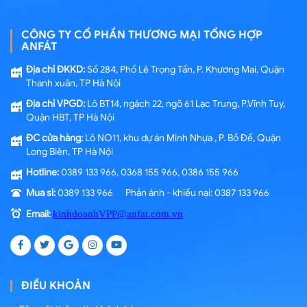
CÔNG TY CỔ PHẦN THƯƠNG MẠI TỔNG HỢP
ANFÁT
Địa chỉ ĐKKD:
Số 284, Phố Lê Trọng Tấn, P. Khương Mai, Quận
Thanh xuân, TP Hà Nội
Địa chỉ VPGD:
Lô BT14, ngách 22, ngõ 61 Lạc Trung, P.Vĩnh Tuy,
Quận HBT, TP Hà Nội
ĐC cửa hàng:
Lô NO11, khu dự án Minh Nhựa , P. Bồ Đề, Quận
Long Biên, TP Hà Nội
Hotline:
0389 133 966, 0368 155 966, 0386 155 966
Mua sỉ:
0389 133 966 Phản ánh - khiếu nại: 0387 133 966
Email:
kinhdoanhVPP@anfat.com.vn
ĐIỀU KHOẢN