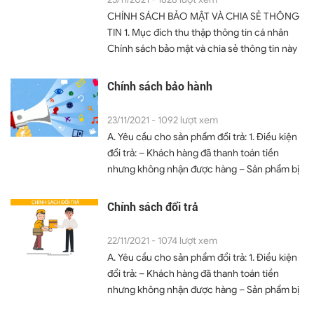
CHÍNH SÁCH BẢO MẬT VÀ CHIA SẺ THÔNG
TIN 1. Mục đích thu thập thông tin cá nhân
Chính sách bảo mật và chia sẻ thông tin này
nhằm đảm bảo an toàn thông tin liên quan
đến các tổ chức, cá nhân tham gia truy cập
Chính sách bảo hành
và/hoặc giao dịch trên
website https://vanphongphamanfat.com.
23/11/2021 - 1092 lượt xem
Chính sách bảo mật mô tả cách Văn phòng
A. Yêu cầu cho sản phẩm đổi trả: 1. Điều kiện
phẩm Anfát tiếp nhận, tổng hợp, lưu giữ, sử
đổi trả: – Khách hàng đã thanh toán tiền
dụng và bảo vệ thông tin của các tổ chức, cá
nhưng không nhận được hàng – Sản phẩm bị
nhân tham gia truy cập, giao dịch trên Văn
lỗi hoặc hư hại như bị mẻ văn phòng phẩm,
phòng phẩm Anfát (khách hàng). Việc khách
hay vỡ văn phòng phẩm,... trong quá trình vận
Chính sách đổi trả
hàng...
chuyển – Sản phẩm văn phòng phẩm hay các
sản phẩm phụ kiện khác bị mất niêm phong,
22/11/2021 - 1074 lượt xem
bị giao sai về số lượng, thông tin và mẫu mã
A. Yêu cầu cho sản phẩm đổi trả: 1. Điều kiện
so với đơn đặt hàng – Sản phẩm còn đầy đủ
đổi trả: – Khách hàng đã thanh toán tiền
phụ kiện, chứng từ kèm theo (chứng từ mua
nhưng không nhận được hàng – Sản phẩm bị
hàng, hóa đơn VAT nếu...
lỗi hoặc hư hại trong quá trình vận chuyển –