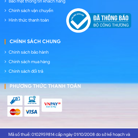
Bảo mật thông tin khách hàng
Chính sách vận chuyển
Hình thức thanh toán
CHÍNH SÁCH CHUNG
Chính sách bảo hành
Chính sách mua hàng
Chính sách đổi trả
PHƯƠNG THỨC THANH TOÁN
Mã số thuế: 0102959814 cấp ngày 01/10/2008 do sở kế hoạch và