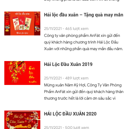
gửi đến những người hâm mộ quả bóng tròn
báo về việc tăng giá giấy in trong năm 2018
một Mini...
Dù đã rất nỗ lực trong việc hỗ trợ giá giấy in,
Hái lộc đầu xuân – Tặng quà may mắn
tuy nhiên văn phòng phẩm AnFát không thể
một mình đi ngược với tình hình chung của
25/11/2021 - 465 lượt xem
thế giới. Thế giới giấy in vẫn biến động không
Công ty văn phòng phẩm AnFát xin gửi đến
ngừng vì khan hiếm nhiên liệu. GIÁ GIẤY
quý khách hàng chương trình Hái Lộc Đầu
NGÀY CÀNG TĂNG, không riêng GIẤY IN mà
Xuân với những phẩn quà may mắn đầu năm.
các văn phòng phẩm khác liên quan...
Tạo một bước đệm tốt đẹp trong năm 2018
Không khí Tết đã dần qua, chúng ta lại bắt
Hái Lộc Đầu Xuân 2019
đầu vào công việc. Ông bà ta đã dạy: “Đầu
xuôi thì đuôi lọt”. Ai cũng mong muốn gặp
25/11/2021 - 489 lượt xem
nhiều thuận lợi và may mắn đầu năm. Chính vì
Mừng xuân Năm Kỷ Hợi, Công Ty Văn Phòng
thế, Công ty văn phòng phẩm AnFát xin tiếp
Phẩm AnFát xin gửi đến quý khách hàng thân
tục gửi đến quý khách chương trình “Hái Lộc
thương trước hết là lời cảm ơn sâu sắc vì
Đầu Xuân” như là những món quà may mắn
niềm tin mà quý khách đã dành cho chúng
dành...
tôi những năm qua. Tiếp đến, văn phòng
HÁI LỘC ĐẦU XUÂN 2020
phẩm AnFát xin gửi tặng quý khách chương
trình khuyến mãi đầu xuân với những món
25/11/2021 - 500 lượt xem