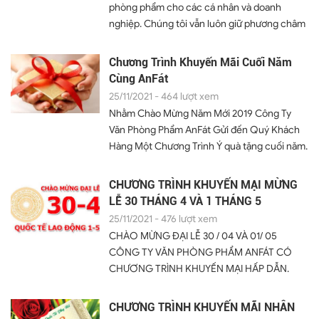
phòng phẩm cho các cá nhân và doanh
mất ít nhất 1 đến 2 ngày làm việc (không tính
nghiệp. Chúng tôi vẫn luôn giữ phương châm
thứ Bảy, Chủ Nhật hay các ngày Lễ tết) và
kinh doanh “ Nhanh nhất – Chất lượng nhất –
phụ thuộc vào địa điểm giao...
Tiết kiệm nhất” nhằm mang đến cho quý
Chương Trình Khuyến Mãi Cuối Năm
khách những dịch vụ tốt nhất Chào mừng đại
Cùng AnFát
lễ 30/4 và quốc tế lao động 1/5, Hòa vào niềm
25/11/2021 - 464 lượt xem
vui cùng cả nước trong dịp lễ này, công ty
Nhằm Chào Mừng Năm Mới 2019 Công Ty
văn phòng phẩm AnFát xin gửi đến quý khách
Văn Phòng Phẩm AnFát Gửi đến Quý Khách
hàng chương trình khuyến mãi hấp dẫn.
Hàng Một Chương Trình Ý quà tặng cuối năm.
Chung Vui Đại Lễ Nhận Quà AnFát + Nội
dung chương...
CHƯƠNG TRÌNH KHUYẾN MẠI MỪNG
LỄ 30 THÁNG 4 VÀ 1 THÁNG 5
25/11/2021 - 476 lượt xem
CHÀO MỪNG ĐẠI LỄ 30 / 04 VÀ 01/ 05
CÔNG TY VĂN PHÒNG PHẨM ANFÁT CÓ
CHƯƠNG TRÌNH KHUYẾN MẠI HẤP DẪN.
CHƯƠNG TRÌNH KHUYẾN MẠI ÁP DỤNG TỪ
NGÀY 12 THÁNG 04 NĂM 2017 + KHÁCH
CHƯƠNG TRÌNH KHUYẾN MÃI NHÂN
HÀNG MUA ĐƠN HÀNG TỪ 500 NGÀN ĐẾN