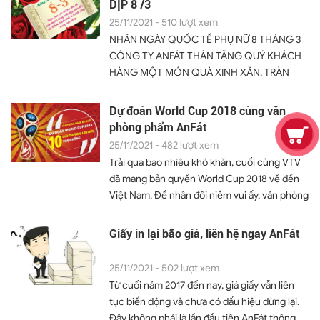
DỊP 8 /3
DƯỚI 1,5 TRIỆU SẼ ĐƯỢC TẶNG 01 CHAI
25/11/2021 - 510 lượt xem
NƯỚC RỬA TAY LIFEBUOY + KHÁCH
NHÂN NGÀY QUỐC TẾ PHỤ NỮ 8 THÁNG 3
HÀNG MUA ĐƠN HÀNG TRÊN 1,5 TRIỆU SẼ
CÔNG TY ANFÁT THÂN TẶNG QUÝ KHÁCH
ĐƯỢC TẶNG 01 SỔ DA CAO CẤP. CÁM ƠN
HÀNG MỘT MÓN QUÀ XINH XẮN, TRÀN
QUÝ KHÁCH HÀNG ĐÃ ỦNG HỘ.
ĐẦY KỶ NIỆM. CHƯƠNG TRÌNH QUÀ TẶNG
ĐẶT BIỆT MỪNG 8/3. CÔNG TY VĂN PHÒNG
Dự đoán World Cup 2018 cùng văn
PHẨM ANFÁT SẼ GỬI TẶNG QUÝ KHÁCH
phòng phẩm AnFát
HÀNG ĐÃ ỦNG HỘ CÔNG TY TRONG
25/11/2021 - 482 lượt xem
THÁNG 3 BẰNG MỘT MÓN QUÀ XINH XẮN
Trải qua bao nhiêu khó khăn, cuối cùng VTV
VÀ ĐONG ĐẦY KỶ NIỆM. KỂ TỪ NGÀY 01 / 03
đã mang bản quyền World Cup 2018 về đến
ĐẾN HẾT NGÀY 31 / 03 KHI QUÝ KHÁCH
Việt Nam. Để nhân đôi niềm vui ấy, văn phòng
HÀNG MUA HÀNG CÔNG TY ANFÁT SẼ
phẩm AnFát xin gửi đến những người hâm mộ
NHẬN ĐƯỢC 1 MÓC KHÓA IN HÌNH CÁ
quả bóng tròn một Mini Game dự đoán kết
Giấy in lại bão giá, liên hệ ngay AnFát
NHÂN CỦA MÌNH. CÁM ƠN QUÝ KHÁCH
quả các trận đấu với tổng giá trị giải thưởng
HÀNG ĐÃ ỦNG HỘ CÔNG TY...
lên đến 10 triệu đồng Trải qua bao nhiêu khó
25/11/2021 - 502 lượt xem
khăn, cuối cùng VTV đã mang bản quyền
Từ cuối năm 2017 đến nay, giá giấy vẫn liên
World Cup 2018 về đến Việt Nam. Để nhân
tục biến động và chưa có dấu hiệu dừng lại.
đôi niềm vui ấy, văn phòng phẩm AnFát xin
Đây không phải là lần đầu tiên AnFát thông