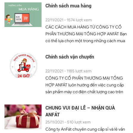
Sản phẩm bị mất niêm phong, bị giao sai về
Chính sách mua hàng
số lượng, thông tin và mẫu mã so với đơn đặt
hàng – Sản phẩm còn đầy đủ phụ kiện, chứng
22/11/2021 - 1574 lượt xem
từ kèm theo (chứng từ mua hàng, hóa đơn
CÁC CÁCH MUA HÀNG TỪ CÔNG TY CỔ
VAT nếu có, hướng dẫn sử dụng, phiếu bảo
PHẦN THƯƠNG MẠI TỔNG HỢP ANFÁT Bạn
hành…) và tặng phẩm đi kèm (nếu có) – Sản
có thể lựa chọn một trong những cách mua
phẩm không bị dơ bẩn, không bị lỗi...
hàng sau : Cách 1: Gọi điện thoại đến tổng đài
0389133966 từ 8h - 17h nhân viên chúng tôi
Chính sách vận chuyển
luôn sẵn sàng phục vụ bạn. Cách 2: Gửi email
tới địa chỉ anfat.jsc@gmail.com. HƯỚNG
22/11/2021 - 1185 lượt xem
DẪN CÁCH MUA HÀNG TRÊN WEBSITE:
CÔNG TY CỔ PHẦN THƯƠNG MẠI TỔNG
+ Bước 1: Tìm sản phẩm cần mua Bạn có thể
HỢP ANFÁT luôn hướng đến việc cung cấp
tìm kiếm sản phẩm theo nhiều cách – Click
sản phẩm máy cơ điện chất lượng cao trên
vào nhóm hàng cần tìm kiếm để lựa chọn...
toàn quốc cho tất cả các đơn hàng mà quý
khách đặt với chúng tôi. Quý khách vui lòng
CHUNG VUI ĐẠI LỄ – NHẬN QUÀ
tham khảo chính sách vận chuyển và giao
ANFÁT
nhận sản phẩm sau khi in để được hỗ trợ tốt
25/11/2021 - 510 lượt xem
nhất trong các trường hợp. 1. Thời gian vận
Công ty AnFát chuyên cung cấp sỉ và lẻ văn
chuyển Thời gian vận chuyển hàng thường