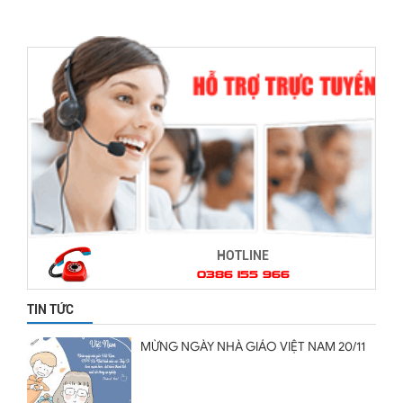
CÔNG TY ANFÁT HOẠT ĐỘNG BÌNH
THƯỜNG TRỞ LẠI. CÔNG TY ANFÁT KÍNH
CHÚC QUÝ KHÁCH HÀNG MỘT NĂM MỚI
VUI VẺ HẠNH PHÚC.
HOTLINE
0386 155 966
TIN TỨC
MỪNG NGÀY NHÀ GIÁO VIỆT NAM 20/11