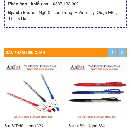
Phản ánh - khiếu nại
:
0387 133 966
Địa chỉ kho sỉ
: Ngõ 61 Lạc Trung, P Vĩnh Tuy, Quận HBT,
TP Hà Nội
SẢN PHẨM LIÊN QUAN
Bút Bi Thiên Long 079
Bút bi Bến Nghé B30