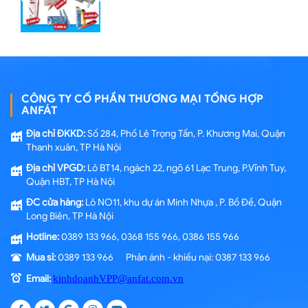
CÔNG TY CỔ PHẦN THƯƠNG MẠI TỔNG HỢP
ANFÁT
Địa chỉ ĐKKD:
Số 284, Phố Lê Trọng Tấn, P. Khương Mai, Quận
Thanh xuân, TP Hà Nội
Địa chỉ VPGD:
Lô BT14, ngách 22, ngõ 61 Lạc Trung, P.Vĩnh Tuy,
Quận HBT, TP Hà Nội
ĐC cửa hàng:
Lô NO11, khu dự án Minh Nhựa , P. Bồ Đề, Quận
Long Biên, TP Hà Nội
Hotline:
0389 133 966, 0368 155 966, 0386 155 966
Mua sỉ:
0389 133 966 Phản ánh - khiếu nại: 0387 133 966
Email:
kinhdoanhVPP@anfat.com.vn