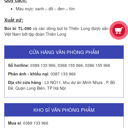
Quy cách:
Màu mực: xanh – đỏ – đen – tím
Xuất xứ:
Bút bi TL-090
và các dòng bút bi Thiên Long được sản xuất tại
Việt Nam bởi tập đoàn Thiên Long
CỬA HÀNG VĂN PHÒNG PHẨM
Số hotline
:
0389 133 966
,
0368 155 966
,
0386 155 966
Phản ánh - khiếu nại
:
0387 133 966
Địa chỉ cửa hàng
: Lô NO11, khu dự án Minh Nhựa , P. Bồ
Đề, Quận Long Biên, TP Hà Nội
KHO SỈ VĂN PHÒNG PHẨM
Mua sỉ
:
0389 133 966