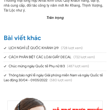
Thương mại tổng hợp Anfát kính chúc Quý khách hàng, đại lý,
nhà cung cấp, đối tác công ty năm mới An Khang, Thịnh Vượng,
Tài Lộc như ý.
Trân trọng
Bài viết khác
LỊCH NGHỈ LỄ QUỐC KHÁNH 2/9
(728 lượt xem)
CÁCH PHÂN BIỆT CÁC LOẠI GIẤY DECAL
(722 lượt xem)
Chúc mừng ngày Quốc tế Phụ nữ 8/3
(487 lượt xem)
Thông báo nghỉ lễ ngày Giải phóng miền Nam và ngày Quốc tế
Lao động 30/04 - 01/05/2022
(580 lượt xem)