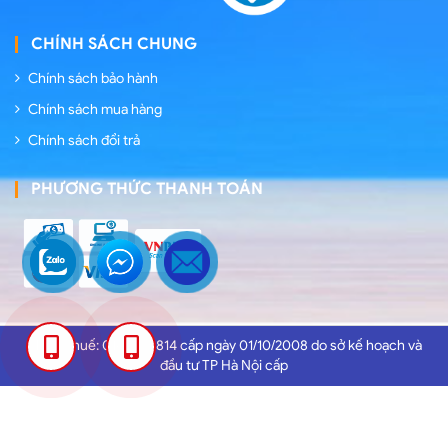
CHÍNH SÁCH CHUNG
Chính sách bảo hành
Chính sách mua hàng
Chính sách đổi trả
PHƯƠNG THỨC THANH TOÁN
Mã số thuế: 0102959814 cấp ngày 01/10/2008 do sở kế hoạch và
0389
0386
đầu tư TP Hà Nội cấp
133
155
966
966