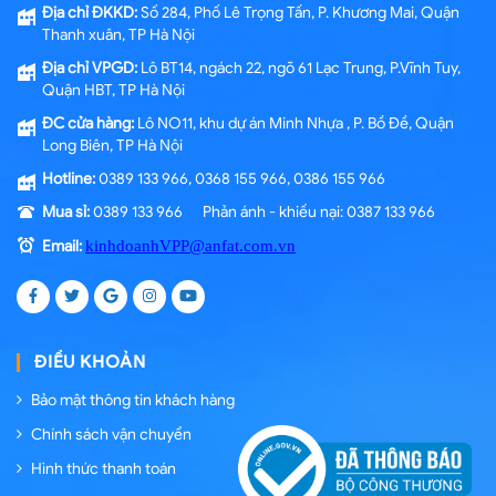
Địa chỉ ĐKKD:
Số 284, Phố Lê Trọng Tấn, P. Khương Mai, Quận
Thanh xuân, TP Hà Nội
Địa chỉ VPGD:
Lô BT14, ngách 22, ngõ 61 Lạc Trung, P.Vĩnh Tuy,
Quận HBT, TP Hà Nội
ĐC cửa hàng:
Lô NO11, khu dự án Minh Nhựa , P. Bồ Đề, Quận
Long Biên, TP Hà Nội
Hotline:
0389 133 966, 0368 155 966, 0386 155 966
Mua sỉ:
0389 133 966 Phản ánh - khiếu nại: 0387 133 966
Email:
kinhdoanhVPP@anfat.com.vn
ĐIỀU KHOẢN
Bảo mật thông tin khách hàng
Chính sách vận chuyển
Hình thức thanh toán