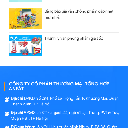
Bảng báo giá văn phòng phẩm cập nhật
mới nhất
Thanh lý văn phòng phẩm giá sốc
CÔNG TY CỔ PHẦN THƯƠNG MẠI TỔNG HỢP
ANFÁT
Địa chỉ ĐKKD:
Số 284, Phố Lê Trọng Tấn, P. Khương Mai, Quận
Thanh xuân, TP Hà Nội
Địa chỉ VPGD:
Lô BT14, ngách 22, ngõ 61 Lạc Trung, P.Vĩnh Tuy,
Quận HBT, TP Hà Nội
ĐC cửa hàng:
Lô NO11, khu dự án Minh Nhựa , P. Bồ Đề, Quận