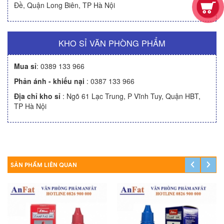
Đề, Quận Long Biên, TP Hà Nội
KHO SỈ VĂN PHÒNG PHẨM
Mua sỉ
:
0389 133 966
Phản ánh - khiếu nại
:
0387 133 966
Địa chỉ kho sỉ
: Ngõ 61 Lạc Trung, P Vĩnh Tuy, Quận HBT,
TP Hà Nội
SẢN PHẨM LIÊN QUAN