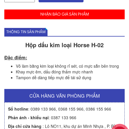
NHẬN BÁO GIÁ SẢN PHẨM
THÔNG TIN SẢN PHẨM
Hộp dấu kim loại Horse H-02
Đặc điểm:
Vỏ làm bằng kim loại không rỉ sét, có mực sẵn bên trong
Khay mực êm, dấu đóng thấm mực nhanh
Tampon dễ dàng tiếp mực để tái sử dụng
CỬA HÀNG VĂN PHÒNG PHẨM
Số hotline
:
0389 133 966
,
0368 155 966
,
0386 155 966
Phản ánh - khiếu nại
:
0387 133 966
Địa chỉ cửa hàng
: Lô NO11, khu dự án Minh Nhựa , P. Bồ