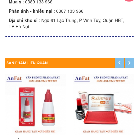
Mua sỉ
:
0389 133 966
Phản ánh - khiếu nại
:
0387 133 966
Địa chỉ kho sỉ
: Ngõ 61 Lạc Trung, P Vĩnh Tuy, Quận HBT,
TP Hà Nội
SẢN PHẨM LIÊN QUAN