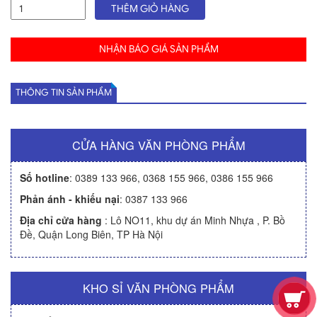
THÊM GIỎ HÀNG
NHẬN BÁO GIÁ SẢN PHẨM
THÔNG TIN SẢN PHẨM
CỬA HÀNG VĂN PHÒNG PHẨM
Số hotline
:
0389 133 966
,
0368 155 966
,
0386 155 966
Phản ánh - khiếu nại
:
0387 133 966
Địa chỉ cửa hàng
: Lô NO11, khu dự án Minh Nhựa , P. Bồ
Đề, Quận Long Biên, TP Hà Nội
KHO SỈ VĂN PHÒNG PHẨM