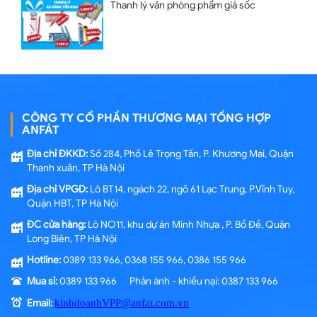
Thanh lý văn phòng phẩm giá sốc
CÔNG TY CỔ PHẦN THƯƠNG MẠI TỔNG HỢP
ANFÁT
Địa chỉ ĐKKD:
Số 284, Phố Lê Trọng Tấn, P. Khương Mai, Quận
Thanh xuân, TP Hà Nội
Địa chỉ VPGD:
Lô BT14, ngách 22, ngõ 61 Lạc Trung, P.Vĩnh Tuy,
Quận HBT, TP Hà Nội
ĐC cửa hàng:
Lô NO11, khu dự án Minh Nhựa , P. Bồ Đề, Quận
Long Biên, TP Hà Nội
Hotline:
0389 133 966, 0368 155 966, 0386 155 966
Mua sỉ:
0389 133 966 Phản ánh - khiếu nại: 0387 133 966
Email:
kinhdoanhVPP@anfat.com.vn